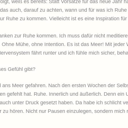
olgt, weiß es bereits: Statt Vorsätze für das neue Jahr
das auch, darauf zu achten, wann und für was ich Ruhe br
ur Ruhe zu kommen. Vielleicht ist es eine Inspiration für
nken zur Ruhe kommen. Ich muss dafür nicht meditieren,
 Ohne Mühe, ohne Intention. Es ist das Meer! Mit jeder We
ervensystem fährt runter und ich fühle mich sicher, be
ses Gefühl gibt?
 ans Meer gefahren. Nach den ersten Wochen der Selbsts
ten gefehlt hat. Ruhe. Innerlich und äußerlich. Denn ei
 auch unter Druck gesetzt haben. Da habe ich schlicht 
r zu hören. Nicht nur Pausen einzulegen, sondern mich 