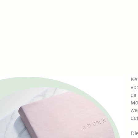
Ken
vo
dir
Mo
wei
de
Die