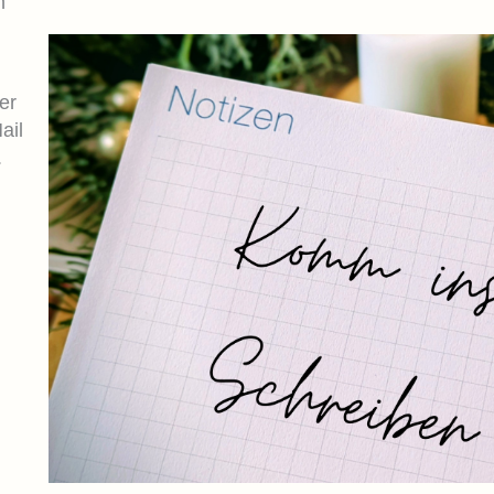
n"
der
ail
.