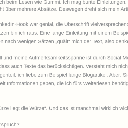
sich beim Lesen wie Gummi. Ich mag bunte Einleitungen,
cht über mehrere Absätze. Deswegen dreht sich mein Arti
LinkedIn-Hook war genial, die Überschrift vielversprechen
zen bin ich raus. Eine lange Einleitung mit einem Beispie
on nach wenigen Sätzen „quält“ mich der Text, also denk
l und meine Aufmerksamkeitsspanne ist durch Social Me
 dass auch Texte das berücksichtigen. Versteht mich nicht
genteil, ich liebe zum Beispiel lange Blogartikel. Aber
Zeit Informationen geben, die ich fürs Weiterlesen benöt
ürze liegt die Würze“. Und das ist manchmal wirklich wic
erspruch?