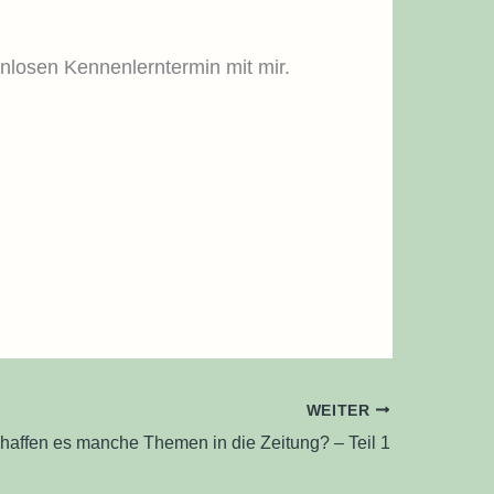
nlosen Kennenlerntermin mit mir.
WEITER
affen es manche Themen in die Zeitung? – Teil 1