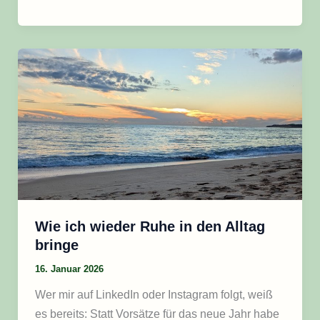
Wie
ich
wieder
Ruhe
in
den
Alltag
bringe
Wie ich wieder Ruhe in den Alltag
bringe
16. Januar 2026
Wer mir auf LinkedIn oder Instagram folgt, weiß
es bereits: Statt Vorsätze für das neue Jahr habe