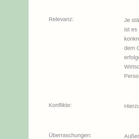
Relevanz:
Je st
ist e
konkr
dem O
erfolg
Wirts
Perso
Konflikte:
Hierz
Überraschungen:
Außer