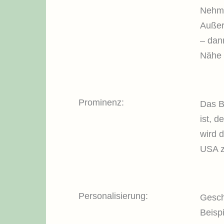
Nehme
Außer
– dan
Nähe n
Prominenz:
Das B
ist, 
wird 
USA z
Personalisierung:
Gesch
Beisp