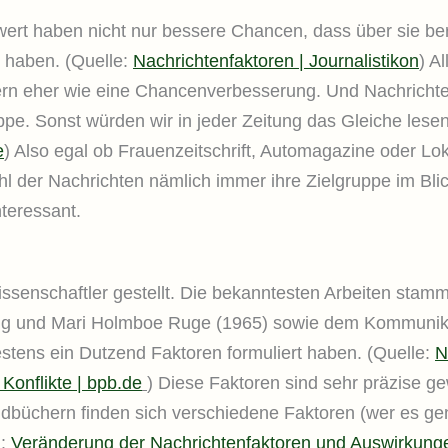
rt haben nicht nur bessere Chancen, dass über sie ber
 haben. (Quelle:
Nachrichtenfaktoren | Journalistikon
) A
dern eher wie eine Chancenverbesserung. Und Nachrichten
pe. Sonst würden wir in jeder Zeitung das Gleiche lesen
e
) Also egal ob Frauenzeitschrift, Automagazine oder L
l der Nachrichten nämlich immer ihre Zielgruppe im Blick
nteressant.
issenschaftler gestellt. Die bekanntesten Arbeiten sta
ung und Mari Holmboe Ruge (1965) sowie dem Kommunika
estens ein Dutzend Faktoren formuliert haben. (Quelle:
N
Konflikte | bpb.de
) Diese Faktoren sind sehr präzise g
dbüchern finden sich verschiedene Faktoren (wer es ge
n:
Veränderung der Nachrichtenfaktoren und Auswirkungen 